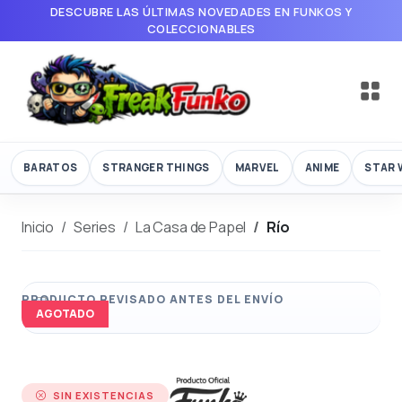
DESCUBRE LAS ÚLTIMAS NOVEDADES EN FUNKOS Y
COLECCIONABLES
BARATOS
STRANGER THINGS
MARVEL
ANIME
STAR 
Inicio
Series
La Casa de Papel
Río
AGOTADO
SIN EXISTENCIAS