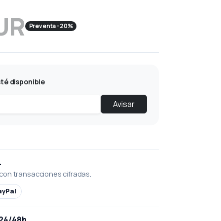
EUR
Preventa -20%
té disponible
Avisar
L
con transacciones cifradas.
ayPal
 24/48h