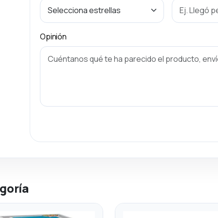
Opinión
goría