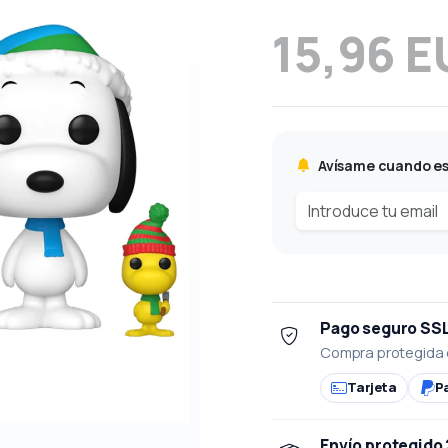
15,96 
Avísame cuando es
Pago seguro SS
Compra protegida 
Tarjeta
P
Envío protegido