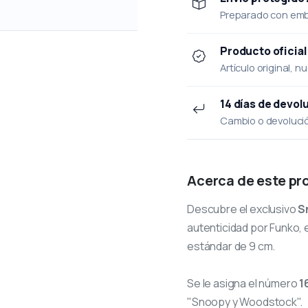
Preparado con emba
Producto oficial
Artículo original, n
14 días de devol
Cambio o devolución
Acerca de este pr
Descubre el exclusivo
S
autenticidad por Funko, e
estándar de 9 cm.
Se le asigna el número
1
"Snoopy y Woodstock".