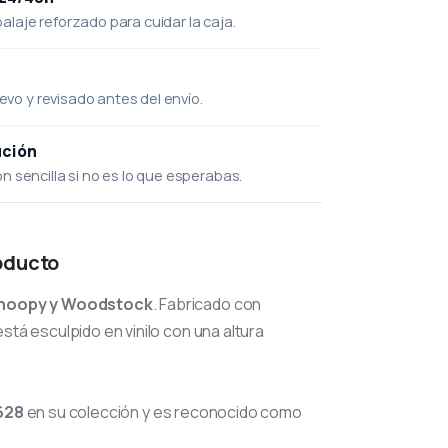
laje reforzado para cuidar la caja.
uevo y revisado antes del envío.
ución
 sencilla si no es lo que esperabas.
oducto
noopy y Woodstock
. Fabricado con
stá esculpido en vinilo con una altura
628
en su colección y es reconocido como