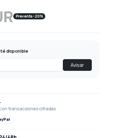
UR
Preventa -20%
té disponible
Avisar
L
con transacciones cifradas.
ayPal
 24/48h