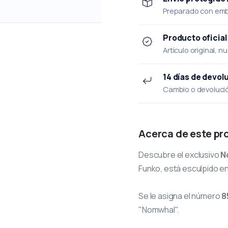
Preparado con emba
Producto oficial
Artículo original, n
14 días de devol
Cambio o devolución
Acerca de este pr
Descubre el exclusivo
N
Funko, está esculpido en
Se le asigna el número
8
"Nomwhal".