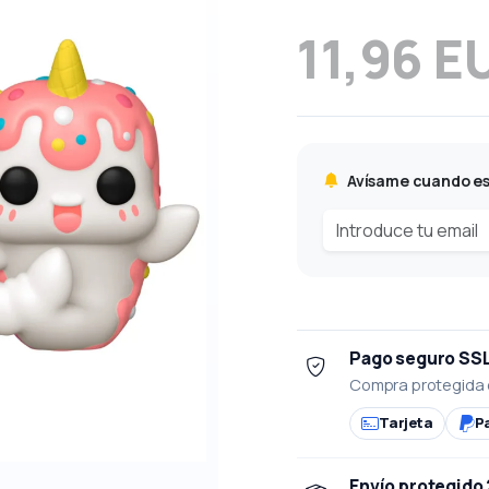
11,96 E
Avísame cuando es
Pago seguro SS
Compra protegida 
Tarjeta
P
Envío protegido