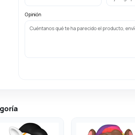
Opinión
goría