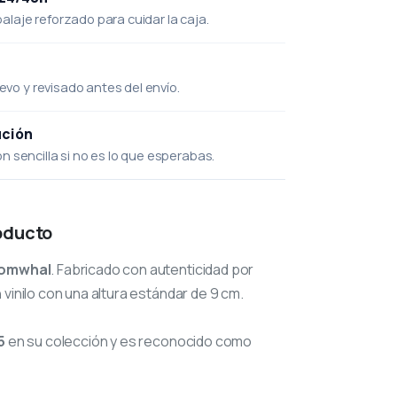
laje reforzado para cuidar la caja.
uevo y revisado antes del envío.
ución
 sencilla si no es lo que esperabas.
oducto
omwhal
. Fabricado con autenticidad por
 vinilo con una altura estándar de 9 cm.
5
en su colección y es reconocido como