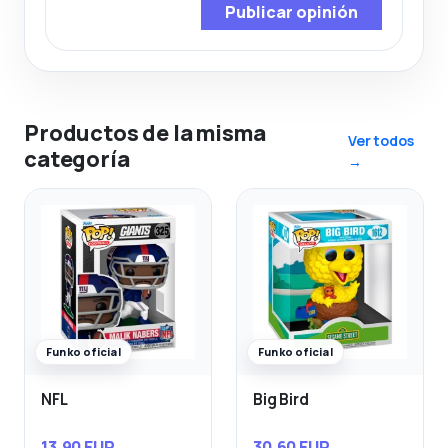
Publicar opinión
Productos de la misma
Ver todos
categoría
→
Funko oficial
Funko oficial
NFL
Big Bird
13,90 EUR
30,60 EUR