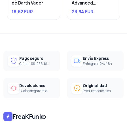
de Darth Vader
Advanced
Starfighter
18,62 EUR
23,94 EUR
Pago seguro
Envío Express
Cifrado SSL 256-bit
Entrega en 24/48h
Devoluciones
Originalidad
14 días de garantía
Productos oficiales
FreaKFunko