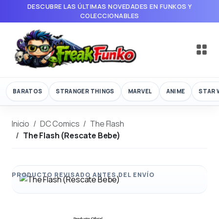
DESCUBRE LAS ÚLTIMAS NOVEDADES EN FUNKOS Y
COLECCIONABLES
BARATOS
STRANGER THINGS
MARVEL
ANIME
STAR 
Inicio
DC Comics
The Flash
The Flash (Rescate Bebe)