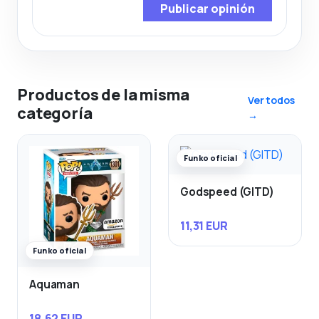
Publicar opinión
Productos de la misma
Ver todos
categoría
→
Funko oficial
Godspeed (GITD)
11,31 EUR
Funko oficial
Aquaman
18,62 EUR