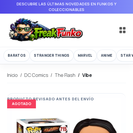
DESCUBRE LAS ÚLTIMAS NOVEDADES EN FUNKOS Y
COLECCIONABLES
BARATOS
STRANGER THINGS
MARVEL
ANIME
STAR 
Inicio
DC Comics
The Flash
Vibe
AGOTADO