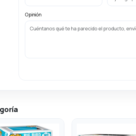
Opinión
goría