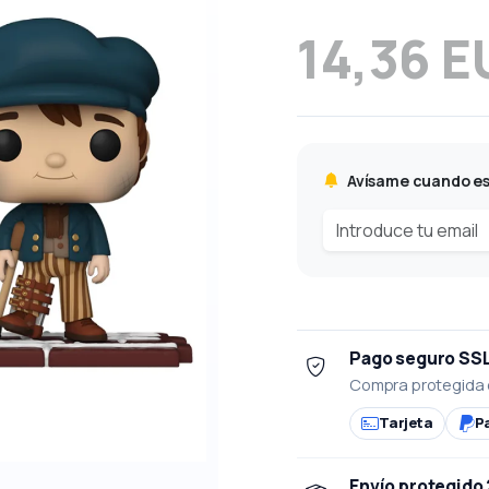
14,36 E
Avísame cuando es
Pago seguro SS
Compra protegida 
Tarjeta
P
Envío protegido