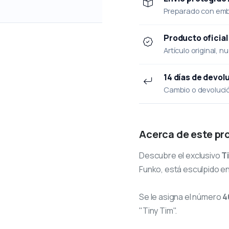
Preparado con emba
Producto oficial
Artículo original, n
14 días de devol
Cambio o devolución
Acerca de este pr
Descubre el exclusivo
T
Funko, está esculpido en
Se le asigna el número
4
"Tiny Tim".