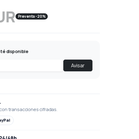
UR
Preventa -20%
té disponible
Avisar
L
con transacciones cifradas.
ayPal
 24/48h