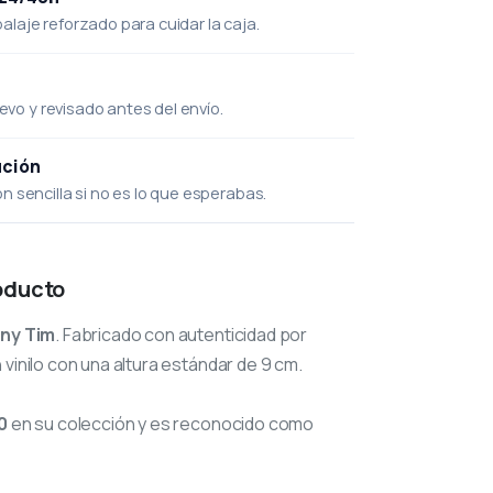
laje reforzado para cuidar la caja.
uevo y revisado antes del envío.
ución
 sencilla si no es lo que esperabas.
oducto
iny Tim
. Fabricado con autenticidad por
 vinilo con una altura estándar de 9 cm.
0
en su colección y es reconocido como