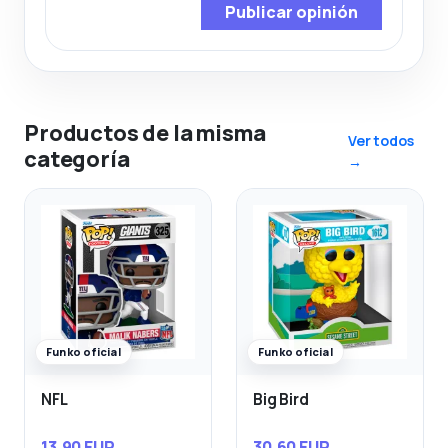
Publicar opinión
Productos de la misma
Ver todos
categoría
→
Funko oficial
Funko oficial
NFL
Big Bird
13,90 EUR
30,60 EUR