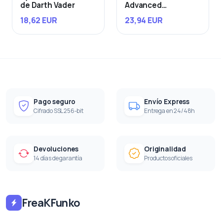
de Darth Vader
Advanced
Starfighter
18,62 EUR
23,94 EUR
Pago seguro
Envío Express
Cifrado SSL 256-bit
Entrega en 24/48h
Devoluciones
Originalidad
14 días de garantía
Productos oficiales
FreaKFunko