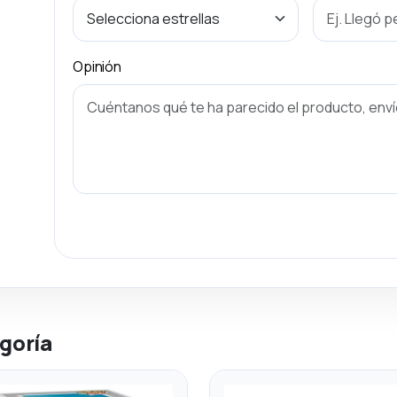
Opinión
goría