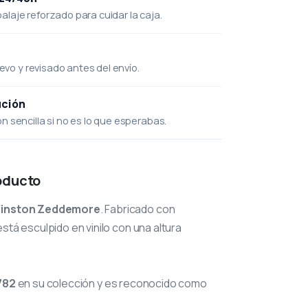
laje reforzado para cuidar la caja.
uevo y revisado antes del envío.
ución
 sencilla si no es lo que esperabas.
oducto
inston Zeddemore
. Fabricado con
stá esculpido en vinilo con una altura
782
en su colección y es reconocido como