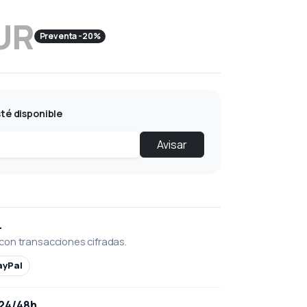
UR
Preventa -20%
té disponible
Avisar
L
con transacciones cifradas.
ayPal
 24/48h