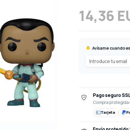
14,36 E
Avísame cuando es
Pago seguro SS
Compra protegida 
Tarjeta
P
Envío protegido