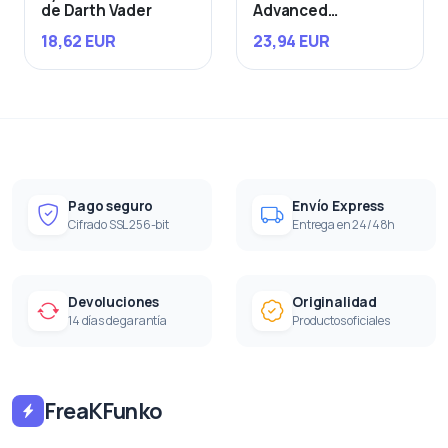
de Darth Vader
Advanced
Starfighter
18,62 EUR
23,94 EUR
Pago seguro
Envío Express
Cifrado SSL 256-bit
Entrega en 24/48h
Devoluciones
Originalidad
14 días de garantía
Productos oficiales
FreaKFunko