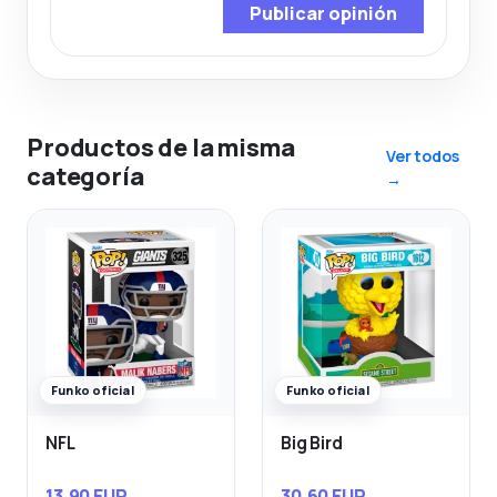
Publicar opinión
Productos de la misma
Ver todos
categoría
→
Funko oficial
Funko oficial
NFL
Big Bird
13,90 EUR
30,60 EUR