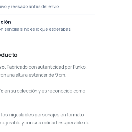
uevo y revisado antes del envío.
ución
 sencilla si no es lo que esperabas.
oducto
yo
. Fabricado con autenticidad por Funko,
con una altura estándar de 9 cm.
/c
en su colección y es reconocido como
stos inigualables personajes en formato
mejorable y con una calidad insuperable de