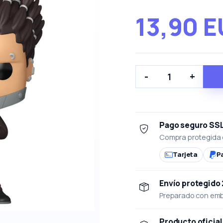
13,90 
-
+
Pago seguro SS
Compra protegida 
Tarjeta
P
Envío protegido
Preparado con emba
Producto oficial