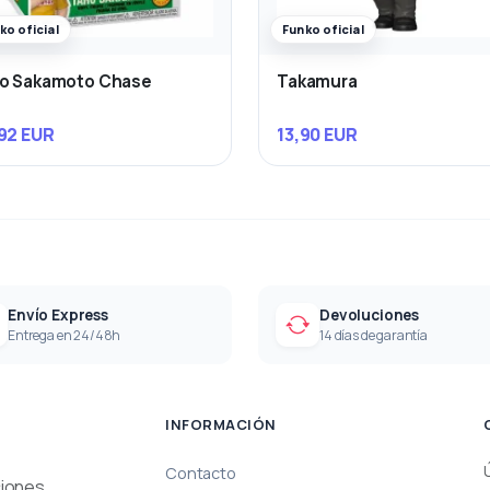
ko oficial
Funko oficial
ro Sakamoto Chase
Takamura
92 EUR
13,90 EUR
Envío Express
Devoluciones
Entrega en 24/48h
14 días de garantía
INFORMACIÓN
Contacto
ciones