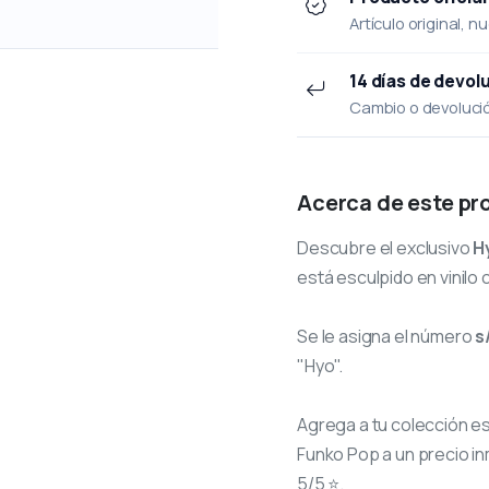
Artículo original, n
14 días de devol
Cambio o devolución
Acerca de este pr
Descubre el exclusivo
H
está esculpido en vinilo 
Se le asigna el número
s
"Hyo".
Agrega a tu colección e
Funko Pop a un precio in
5/5 ⭐.