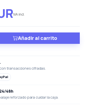
EUR
IVA incl.
Añadir al carrito
L
con transacciones cifradas.
ayPal
 24/48h
laje reforzado para cuidar la caja.