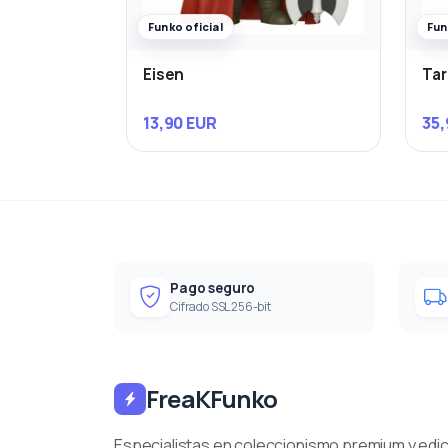
Funko oficial
Fun
Eisen
Ta
13,90 EUR
35,
Pago seguro
Cifrado SSL 256-bit
FreaKFunko
Especialistas en coleccionismo premium y edi