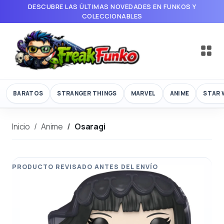
DESCUBRE LAS ÚLTIMAS NOVEDADES EN FUNKOS Y
COLECCIONABLES
BARATOS
STRANGER THINGS
MARVEL
ANIME
STAR 
Inicio
Anime
Osaragi