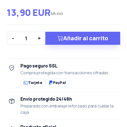
13,90 EUR
IVA incl.
Añadir al carrito
-
+
Pago seguro SSL
Compra protegida con transacciones cifradas.
Tarjeta
PayPal
Envío protegido 24/48h
Preparado con embalaje reforzado para cuidar la
caja.
Producto oficial