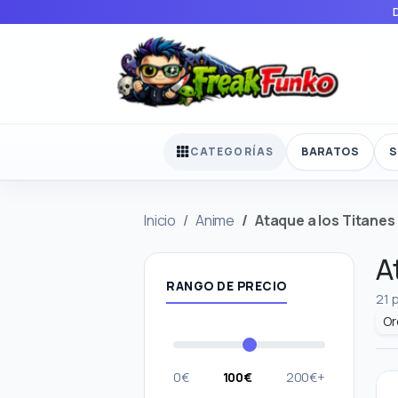
BARATOS
S
CATEGORÍAS
Inicio
Anime
Ataque a los Titanes
A
RANGO DE PRECIO
21 
0€
100€
200€+