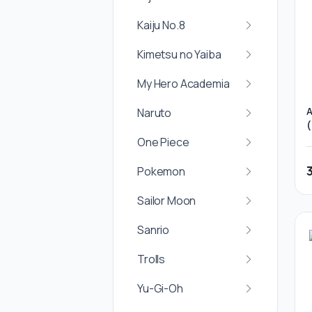
Kaiju No.8
Kimetsu no Yaiba
My Hero Academia
A
Naruto
One Piece
Pokemon
Sailor Moon
Sanrio
Trolls
Yu-Gi-Oh