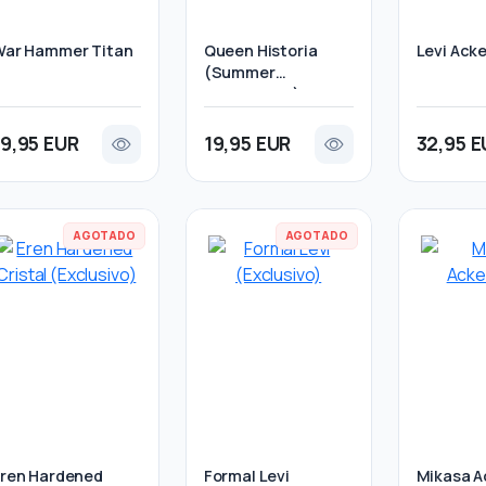
War Hammer Titan
Queen Historia
Levi Ack
(Summer
Convention)
19,95 EUR
19,95 EUR
32,95 E
AGOTADO
AGOTADO
ren Hardened
Formal Levi
Mikasa 