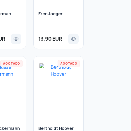
erman
Eren Jaeger
UR
13,90 EUR
AGOTADO
AGOTADO
Ackermann
Bertholdt Hoover