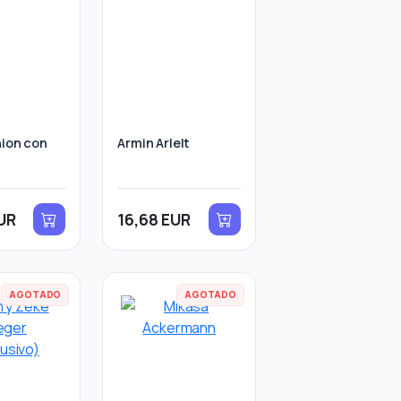
nion con
Armin Arlelt
UR
16,68 EUR
AGOTADO
AGOTADO