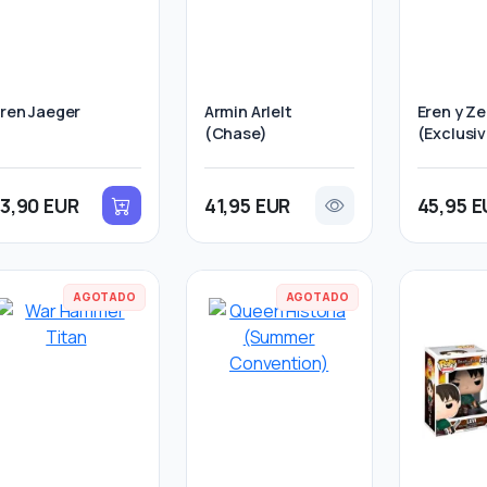
ren Jaeger
Armin Arlelt
Eren y Z
(Chase)
(Exclusiv
13,90 EUR
41,95 EUR
45,95 E
AGOTADO
AGOTADO