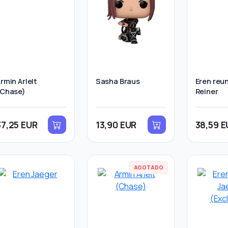
rmin Arlelt
Sasha Braus
Eren reu
(Chase)
Reiner
37,25 EUR
13,90 EUR
38,59 E
AGOTADO