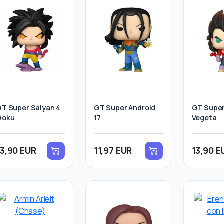
T Super Saiyan 4
GT Super Android
GT Super
Goku
17
Vegeta
13,90 EUR
11,97 EUR
13,90 E