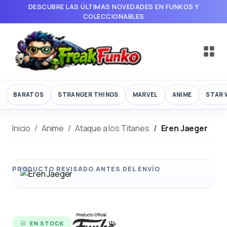
DESCUBRE LAS ÚLTIMAS NOVEDADES EN FUNKOS Y
COLECCIONABLES
BARATOS
STRANGER THINGS
MARVEL
ANIME
STAR 
Inicio
Anime
Ataque a los Titanes
Eren Jaeger
EN STOCK