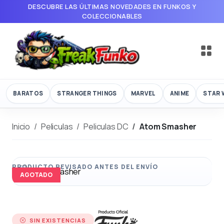
DESCUBRE LAS ÚLTIMAS NOVEDADES EN FUNKOS Y
COLECCIONABLES
BARATOS
STRANGER THINGS
MARVEL
ANIME
STAR 
Inicio
Peliculas
Peliculas DC
Atom Smasher
AGOTADO
SIN EXISTENCIAS