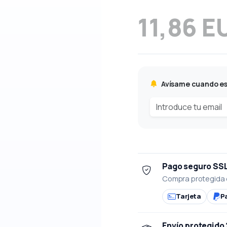
11,86 E
Avísame cuando es
Pago seguro SS
Compra protegida 
Tarjeta
P
Envío protegido