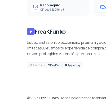
Pago seguro
Cifrado SSL 256-bit
FreaKFunko
Especialistas en coleccionismo premium y edi
limitadas. Elevamos tu experiencia de compra 
envíos protegidos y atención personalizada.
Tarjeta
PayPal
Apple Pay
© 2026
FreaKFunko
. Todos los derechos reservad