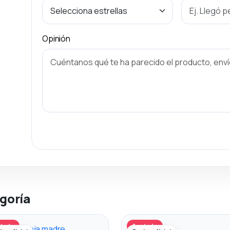
Opinión
goría
tado
Agotado