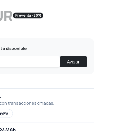
UR
Preventa -20%
té disponible
Avisar
L
con transacciones cifradas.
ayPal
 24/48h