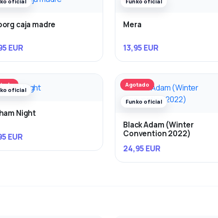
ko oficial
Funko oficial
org caja madre
Mera
95 EUR
13,95 EUR
tado
Agotado
ko oficial
Funko oficial
ham Night
Black Adam (Winter
Convention 2022)
95 EUR
24,95 EUR