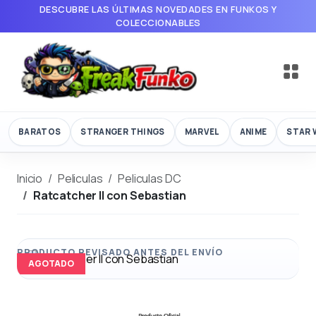
DESCUBRE LAS ÚLTIMAS NOVEDADES EN FUNKOS Y
COLECCIONABLES
BARATOS
STRANGER THINGS
MARVEL
ANIME
STAR 
Inicio
Peliculas
Peliculas DC
Ratcatcher II con Sebastian
AGOTADO