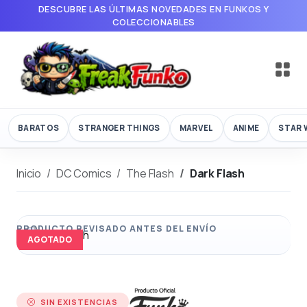
DESCUBRE LAS ÚLTIMAS NOVEDADES EN FUNKOS Y
COLECCIONABLES
BARATOS
STRANGER THINGS
MARVEL
ANIME
STAR 
Inicio
DC Comics
The Flash
Dark Flash
AGOTADO
SIN EXISTENCIAS