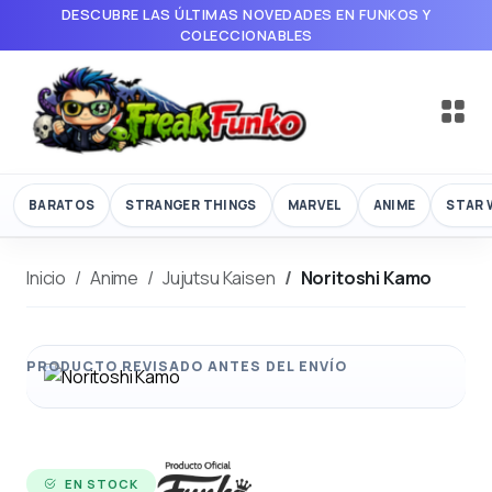
DESCUBRE LAS ÚLTIMAS NOVEDADES EN FUNKOS Y
COLECCIONABLES
BARATOS
STRANGER THINGS
MARVEL
ANIME
STAR 
Inicio
Anime
Jujutsu Kaisen
Noritoshi Kamo
EN STOCK