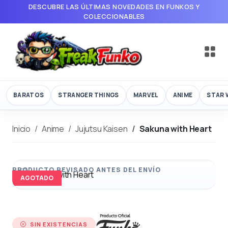
DESCUBRE LAS ÚLTIMAS NOVEDADES EN FUNKOS Y
COLECCIONABLES
BARATOS
STRANGER THINGS
MARVEL
ANIME
STAR 
Inicio
Anime
Jujutsu Kaisen
Sakuna with Heart
AGOTADO
SIN EXISTENCIAS