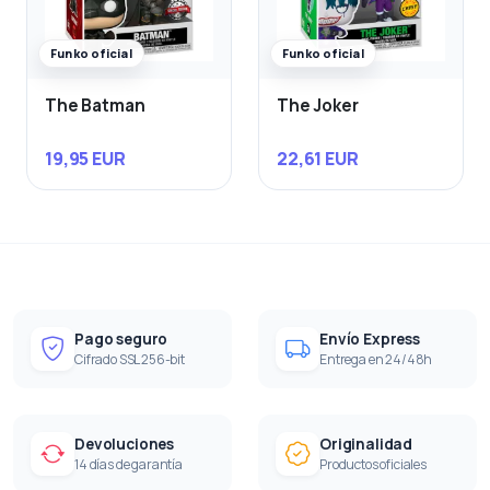
Funko oficial
Funko oficial
The Batman
The Joker
19,95 EUR
22,61 EUR
Pago seguro
Envío Express
Cifrado SSL 256-bit
Entrega en 24/48h
Devoluciones
Originalidad
14 días de garantía
Productos oficiales