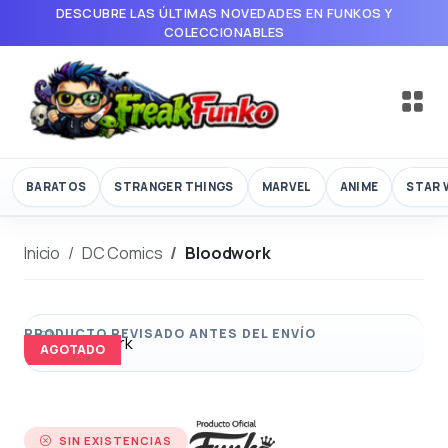
DESCUBRE LAS ÚLTIMAS NOVEDADES EN FUNKOS Y
COLECCIONABLES
BARATOS
STRANGER THINGS
MARVEL
ANIME
STAR 
Inicio
DC Comics
Bloodwork
AGOTADO
SIN EXISTENCIAS