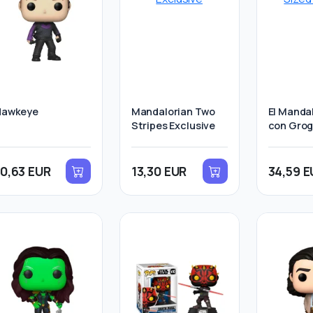
Hawkeye
Mandalorian Two
El Manda
Stripes Exclusive
con Grog
Sized 25
10,63 EUR
13,30 EUR
34,59 E