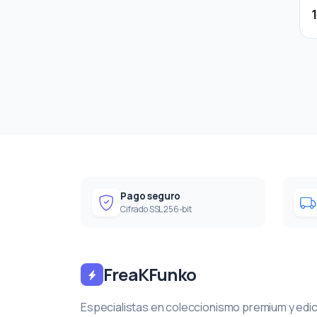
Pago seguro
Cifrado SSL 256-bit
FreaKFunko
Especialistas en coleccionismo premium y edi