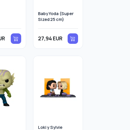
Baby Yoda (Super
Sized 25 cm)
UR
27,94 EUR
Loki y Sylvie