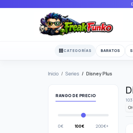
BARATOS
S
CATEGORÍAS
Inicio
Series
Disney Plus
D
RANGO DE PRECIO
103
0€
100€
200€+