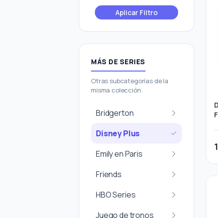
Aplicar Filtro
MÁS DE SERIES
Otras subcategorías de la
misma colección.
D
Bridgerton
F
Disney Plus
Emily en Paris
Friends
HBO Series
Juego de tronos