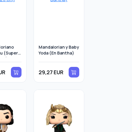
loriano
Mandalorian y Baby
u (Super
Yoda (En Bantha)
 cm)
UR
29,27 EUR