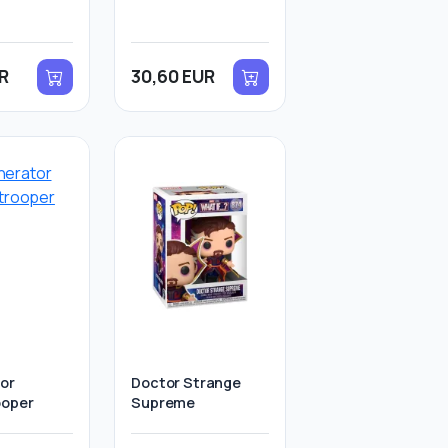
UR
30,60 EUR
tor
Doctor Strange
ooper
Supreme