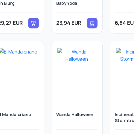
n Blurg
Baby Yoda
29,27 EUR
23,94 EUR
6,64 E
l Mandaloriano
Wanda Halloween
Incinera
Stormtr