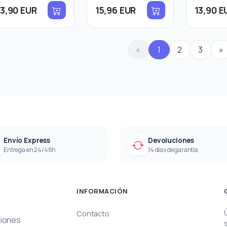
13,90 EUR
15,96 EUR
13,90 E
«
1
2
3
»
Envío Express
Devoluciones
Entrega en 24/48h
14 días de garantía
INFORMACIÓN
Contacto
ciones