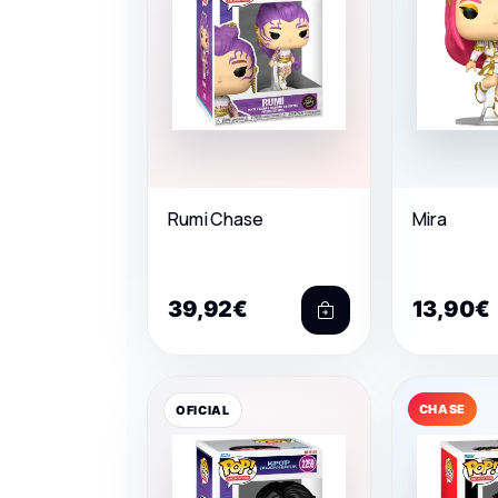
Rumi Chase
Mira
39,92€
13,90€
CHASE
OFICIAL