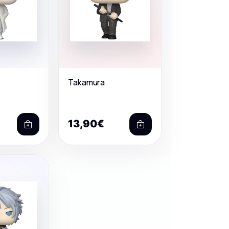
Takamura
13,90€