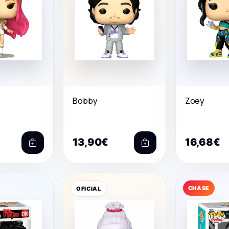
Bobby
Zoey
13,90€
16,68€
CHASE
OFICIAL