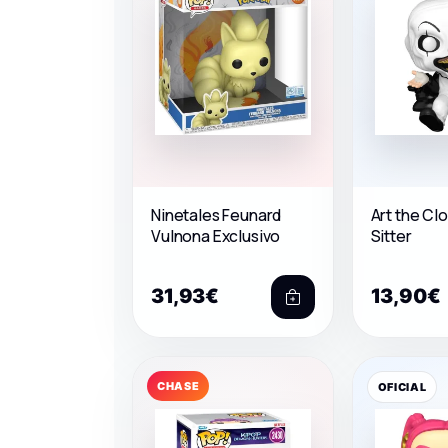
Ninetales Feunard
Art the Cl
Vulnona Exclusivo
Sitter
31,93€
13,90€
CHASE
OFICIAL