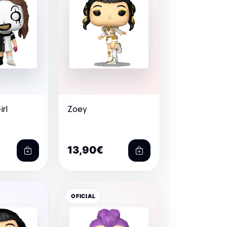
irl
Zoey
13,90€
OFICIAL