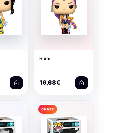
Rumi
16,68€
CHASE