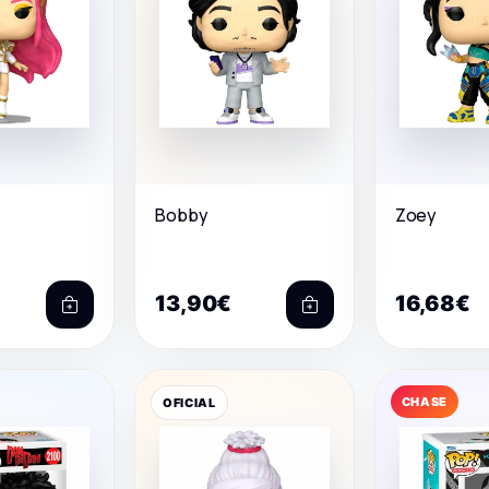
Bobby
Zoey
13,90€
16,68€
CHASE
OFICIAL