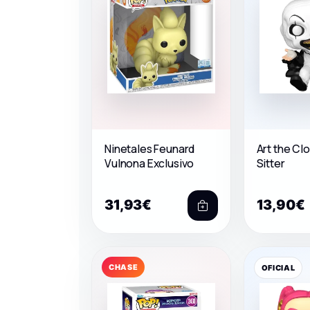
Ninetales Feunard
Art the Cl
Vulnona Exclusivo
Sitter
31,93€
13,90€
CHASE
OFICIAL