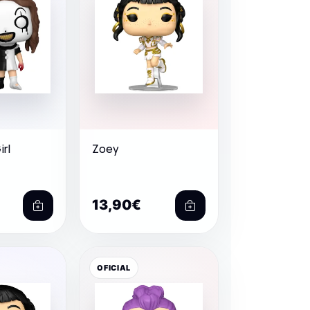
irl
Zoey
13,90€
OFICIAL