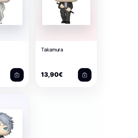
Takamura
13,90€