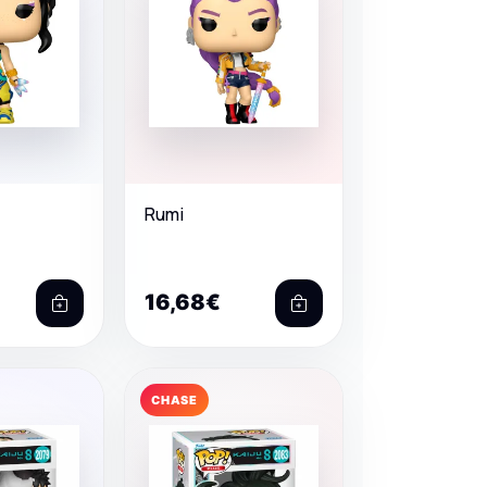
Rumi
16,68€
CHASE