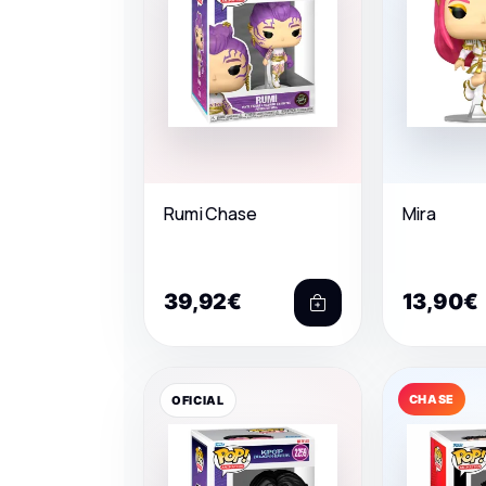
Rumi Chase
Mira
39,92€
13,90€
CHASE
OFICIAL