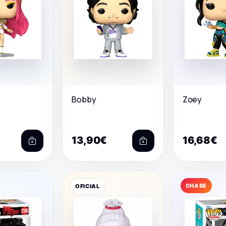
Bobby
Zoey
13,90€
16,68€
CHASE
OFICIAL