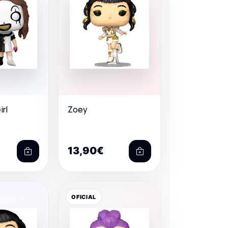
irl
Zoey
13,90€
OFICIAL