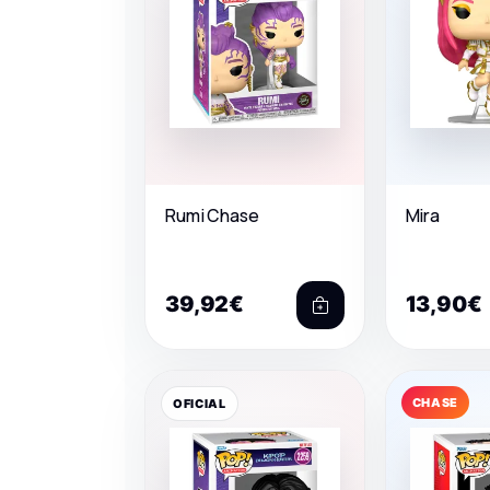
Rumi Chase
Mira
39,92€
13,90€
CHASE
OFICIAL