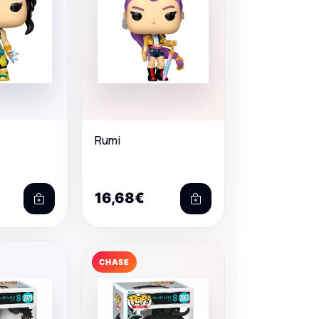
Rumi
16,68€
CHASE