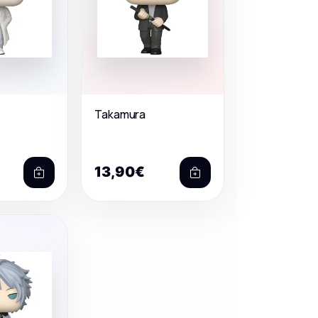
Takamura
13,90€