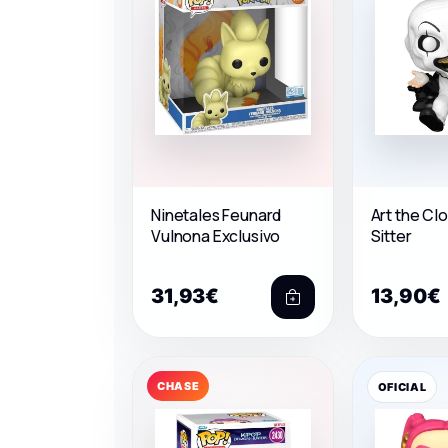
Ninetales Feunard
Art the Cl
Vulnona Exclusivo
Sitter
31,93€
13,90€
CHASE
OFICIAL