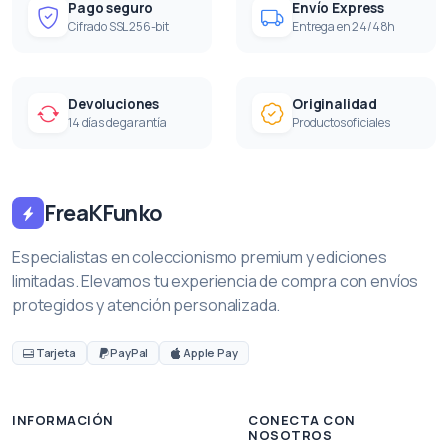
Pago seguro
Envío Express
Cifrado SSL 256-bit
Entrega en 24/48h
Devoluciones
Originalidad
14 días de garantía
Productos oficiales
FreaKFunko
Especialistas en coleccionismo premium y ediciones
limitadas. Elevamos tu experiencia de compra con envíos
protegidos y atención personalizada.
Tarjeta
PayPal
Apple Pay
INFORMACIÓN
CONECTA CON
NOSOTROS