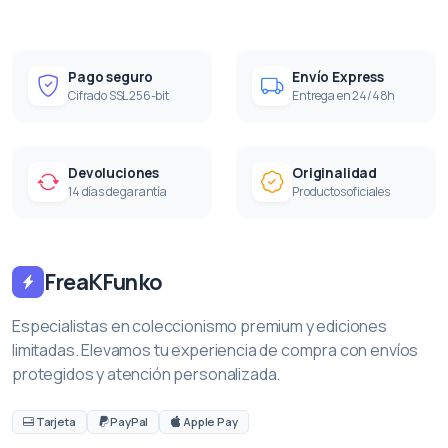
Pago seguro
Envío Express
Cifrado SSL 256-bit
Entrega en 24/48h
Devoluciones
Originalidad
14 días de garantía
Productos oficiales
FreaKFunko
Especialistas en coleccionismo premium y ediciones
limitadas. Elevamos tu experiencia de compra con envíos
protegidos y atención personalizada.
Tarjeta
PayPal
Apple Pay