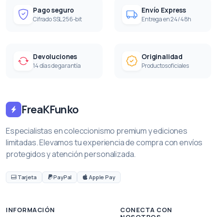
Pago seguro
Envío Express
Cifrado SSL 256-bit
Entrega en 24/48h
Devoluciones
Originalidad
14 días de garantía
Productos oficiales
FreaKFunko
Especialistas en coleccionismo premium y ediciones
limitadas. Elevamos tu experiencia de compra con envíos
protegidos y atención personalizada.
Tarjeta
PayPal
Apple Pay
INFORMACIÓN
CONECTA CON
NOSOTROS