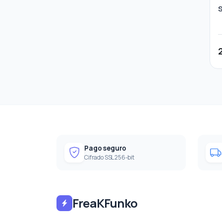
Pago seguro
Cifrado SSL 256-bit
FreaKFunko