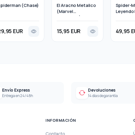
Spiderman (Chase)
El Aracno Metalico
Spider-
(Marvel
Leyendo
Collectors)
Abajo
29,95 EUR
15,95 EUR
49,95 
Envío Express
Devoluciones
Entrega en 24/48h
14 días de garantía
INFORMACIÓN
Contacto