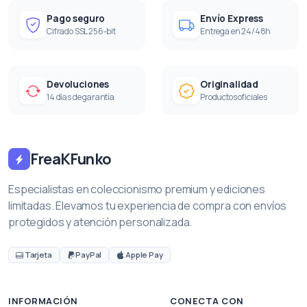
Pago seguro
Envío Express
Cifrado SSL 256-bit
Entrega en 24/48h
Devoluciones
Originalidad
14 días de garantía
Productos oficiales
FreaKFunko
Especialistas en coleccionismo premium y ediciones
limitadas. Elevamos tu experiencia de compra con envíos
protegidos y atención personalizada.
Tarjeta
PayPal
Apple Pay
INFORMACIÓN
CONECTA CON